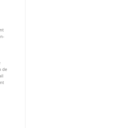
nt
en-
e
n de
il
ent