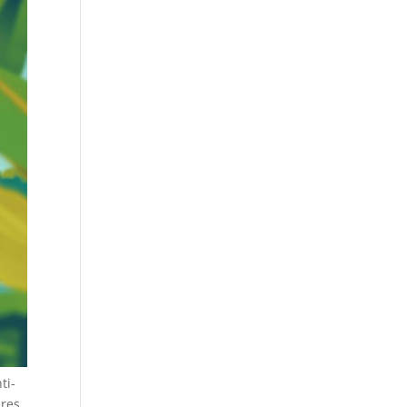
ti-
ères