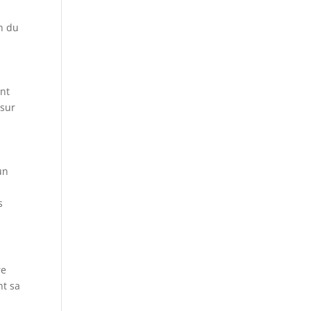
on du
ent
 sur
un
s
re
nt sa