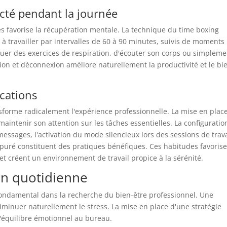
cté pendant la journée
s favorise la récupération mentale. La technique du time boxing
e à travailler par intervalles de 60 à 90 minutes, suivis de moments
uer des exercices de respiration, d'écouter son corps ou simpleme
on et déconnexion améliore naturellement la productivité et le bi
ications
ansforme radicalement l'expérience professionnelle. La mise en plac
maintenir son attention sur les tâches essentielles. La configuratio
messages, l'activation du mode silencieux lors des sessions de trava
l épuré constituent des pratiques bénéfiques. Ces habitudes favoris
 et créent un environnement de travail propice à la sérénité.
on quotidienne
 fondamental dans la recherche du bien-être professionnel. Une
iminuer naturellement le stress. La mise en place d'une stratégie
 l'équilibre émotionnel au bureau.