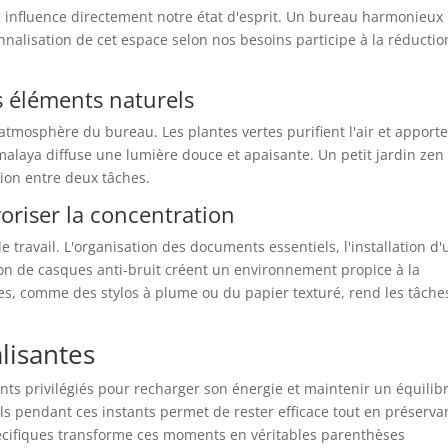
influence directement notre état d'esprit. Un bureau harmonieux
sonnalisation de cet espace selon nos besoins participe à la réducti
 éléments naturels
'atmosphère du bureau. Les plantes vertes purifient l'air et apport
malaya diffuse une lumière douce et apaisante. Un petit jardin zen
ion entre deux tâches.
oriser la concentration
le travail. L'organisation des documents essentiels, l'installation d'
ion de casques anti-bruit créent un environnement propice à la
les, comme des stylos à plume ou du papier texturé, rend les tâche
lisantes
s privilégiés pour recharger son énergie et maintenir un équilib
ls pendant ces instants permet de rester efficace tout en préserva
pécifiques transforme ces moments en véritables parenthèses