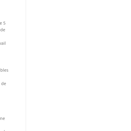
e 5
 de
vail
ables
é de
Une