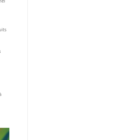
nel
uits
s
à
a