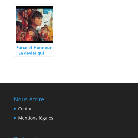
travailler,
comment
déguster et
s’affranchir de la
collaborer dans
différence d’âge ?
un café-bar
convivial
Force et Honneur
: La devise qui
transcende les
époques à l’ère
des réseaux
sociaux
Nous écrire
Contact
Mentions légales